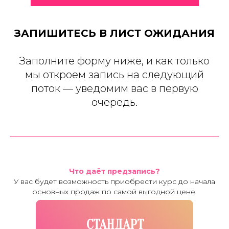
со мной, спасибо Вам огромное
за ваши продукты, блог и канал!
ЗАПИШИТЕСЬ В ЛИСТ ОЖИДАНИЯ
И вот полтора года спустя,
Заполните форму ниже, и как только
28 мая 24 г. я вышла замуж
мы откроем запись на следующий
в Грузии за моего любимого
англичанина, он живет
поток — уведомим вас в первую
в Лондоне, классный,
очередь.
заботливый и надежный
мужчина, старше меня на 6 лет,
познакомились мы на Тиндере.
Сейчас заканчиваем собирать
документы на визу, надеюсь
Что даёт предзапись?
уже к осени переехать 😍
У вас будет возможность приобрести курс до начала
основных продаж по самой выгодной цене.
Татьяна, я невероятно
благодарна Вам и Вашей
СТАНДАРТ