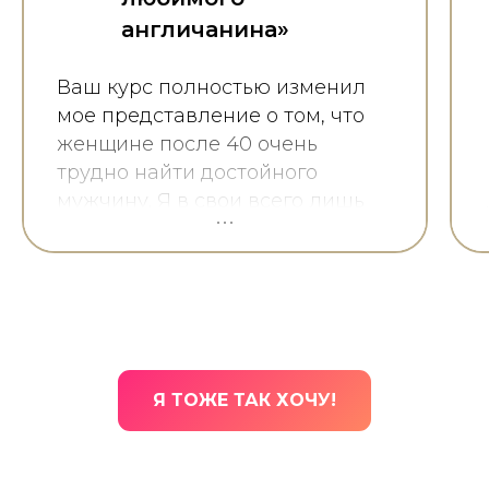
англичанина»
Ваш курс полностью изменил
мое представление о том, что
женщине после 40 очень
трудно найти достойного
мужчину. Я в свои всего лишь
41, после двух разводов и очень
травматичных последних
отношений, привлекательная,
неглупая, состоявшаяся
профессионально женщина,
с интересными хобби, была
уверена, что никому особо уже
Я ТОЖЕ ТАК ХОЧУ!
не интересна, возраст не тот,
нормальных свободных мужчин
ровесников почти невозможно